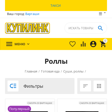
ТАКСИ
Ваш город:
Варгаши

0





МЕНЮ

Роллы
Главная
/
Готовая еда
/
Суши, роллы
/

Фильтры


САКУРА В ВАРГАШАХ
САКУРА В ВАРГАШАХ
Популярный