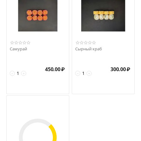
Самурай
Сырный краб
450.00
₽
300.00
₽
−
+
−
+