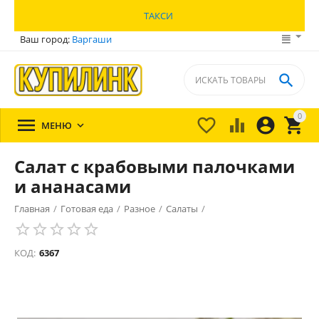
ТАКСИ
Ваш город:
Варгаши

0





МЕНЮ

Салат с крабовыми палочками
и ананасами
Главная
/
Готовая еда
/
Разное
/
Салаты
/
КОД:
6367