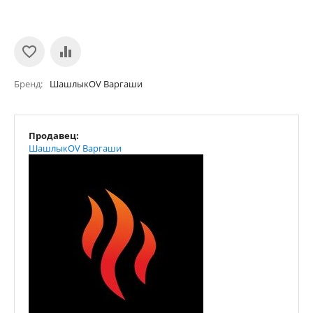
Бренд
ШашлыкOV Варгаши
Продавец:
ШашлыкOV Варгаши