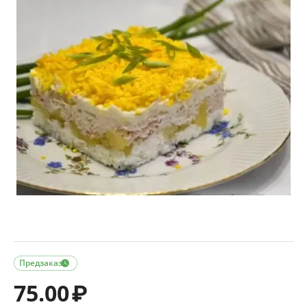
Предзаказ

75.00
₽