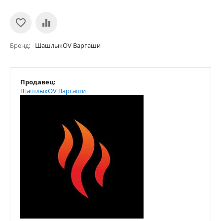
Бренд
ШашлыкOV Варгаши
Продавец:
ШашлыкOV Варгаши