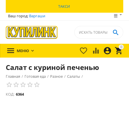
ТАКСИ
Ваш город:
Варгаши

0





МЕНЮ

Салат с куриной печенью
Главная
/
Готовая еда
/
Разное
/
Салаты
/
КОД:
6364