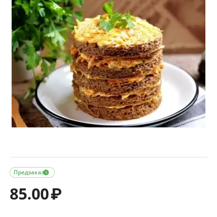
Предзаказ

85.00
₽