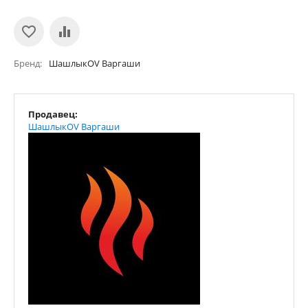
Бренд
ШашлыкOV Варгаши
Продавец:
ШашлыкOV Варгаши