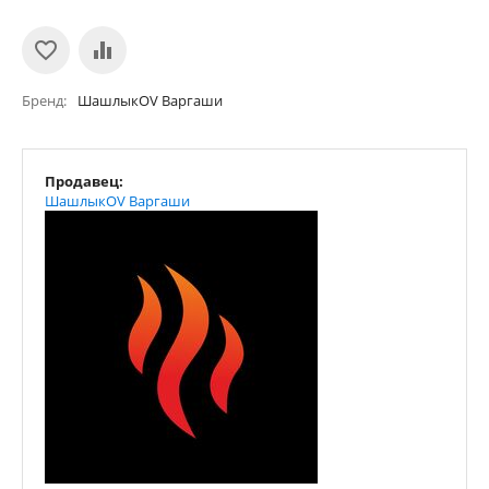
Бренд
ШашлыкOV Варгаши
Продавец:
ШашлыкOV Варгаши