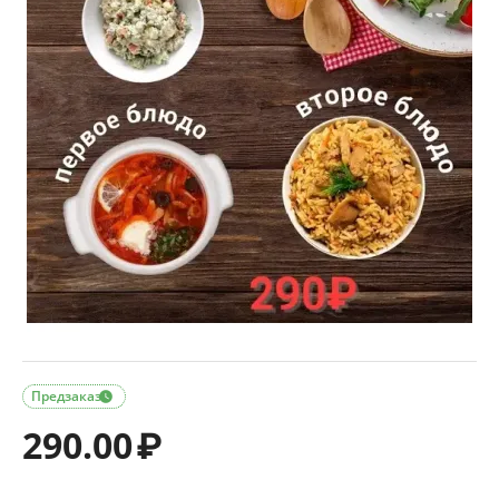
Предзаказ

290.00
₽