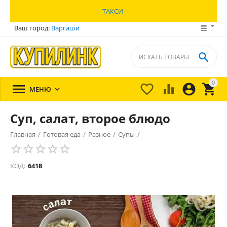
ТАКСИ
Ваш город:
Варгаши

0





МЕНЮ

Суп, салат, второе блюдо
Главная
/
Готовая еда
/
Разное
/
Супы
/
КОД:
6418