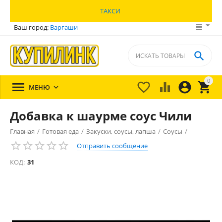
ТАКСИ
Ваш город:
Варгаши

0





МЕНЮ

Добавка к шаурме соус Чили
Главная
/
Готовая еда
/
Закуски, соусы, лапша
/
Соусы
/
Отправить сообщение
КОД:
31