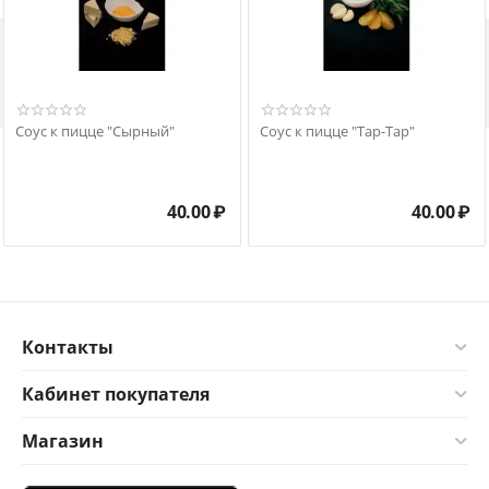

Соус к пицце "Сырный"
Соус к пицце "Тар-Тар"
40.00
₽
40.00
₽
Контакты
Кабинет покупателя
Магазин