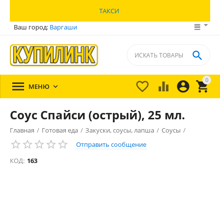
ТАКСИ
Ваш город:
Варгаши

0





МЕНЮ

Соус Спайси (острый), 25 мл.
Главная
/
Готовая еда
/
Закуски, соусы, лапша
/
Соусы
/
Отправить сообщение
КОД:
163