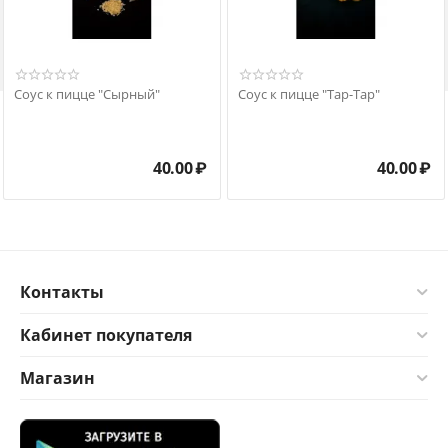

Соус к пицце "Сырный"
Соус к пицце "Тар-Тар"
40.00
₽
40.00
₽
Контакты
Кабинет покупателя
Магазин