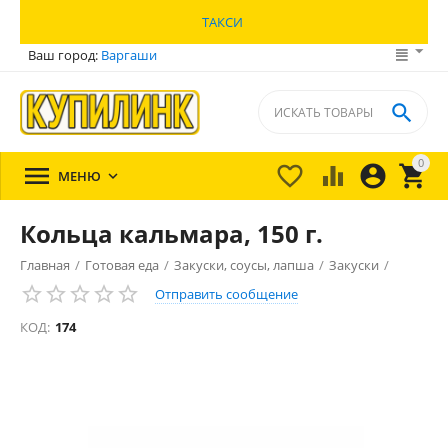
ТАКСИ
Ваш город:
Варгаши

0





МЕНЮ

Кольца кальмара, 150 г.
Главная
/
Готовая еда
/
Закуски, соусы, лапша
/
Закуски
/
Отправить сообщение
КОД:
174