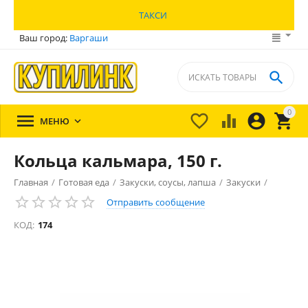
ТАКСИ
Ваш город:
Варгаши

0





МЕНЮ

Кольца кальмара, 150 г.
Главная
/
Готовая еда
/
Закуски, соусы, лапша
/
Закуски
/
Отправить сообщение
КОД:
174