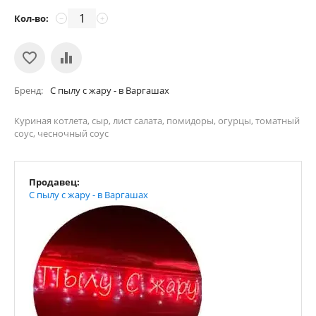
Кол-во:
−
+
Бренд
С пылу с жару - в Варгашах
Куриная котлета, сыр, лист салата, помидоры, огурцы, томатный
соус, чесночный соус
Продавец:
С пылу с жару - в Варгашах