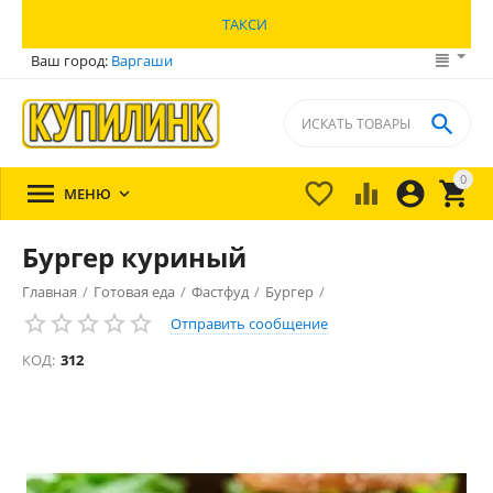
ТАКСИ
Ваш город:
Варгаши

0





МЕНЮ

Бургер куриный
Главная
/
Готовая еда
/
Фастфуд
/
Бургер
/
Отправить сообщение
КОД:
312