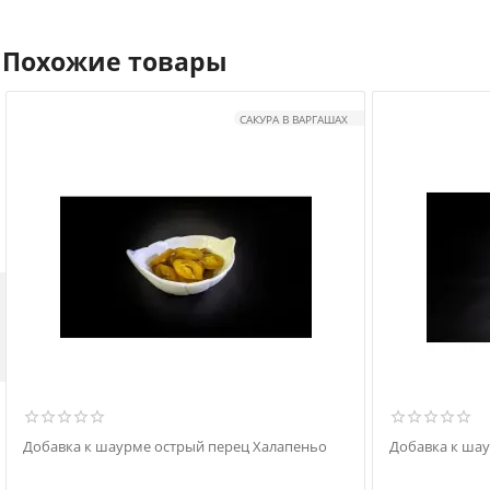
Похожие товары
САКУРА В ВАРГАШАХ

Добавка к шаурме острый перец Халапеньо
Добавка к ша