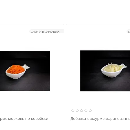
САКУРА В ВАРГАШАХ
С
урме морковь по-корейски
Добавка к шаурме маринованны