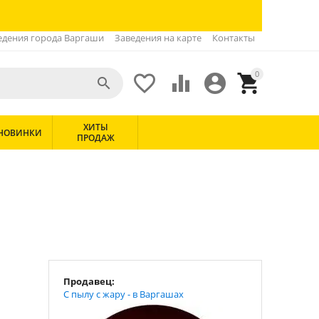
едения города Варгаши
Заведения на карте
Контакты
0





ХИТЫ
НОВИНКИ
ПРОДАЖ
Продавец:
С пылу с жару - в Варгашах