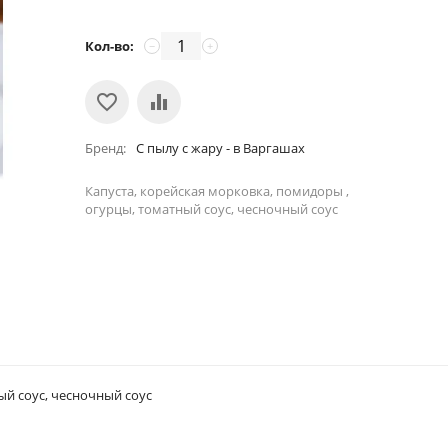
Кол-во:
−
+
Бренд
С пылу с жару - в Варгашах
Капуста, корейская морковка, помидоры ,
огурцы, томатный соус, чесночный соус
ый соус, чесночный соус