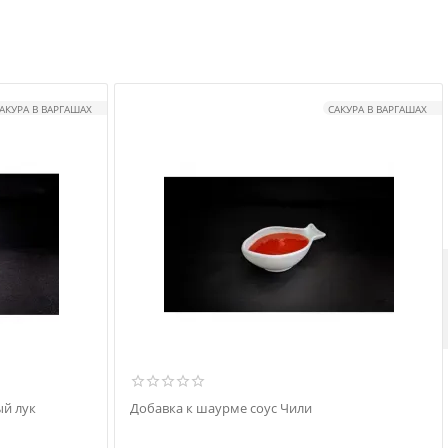
АКУРА В ВАРГАШАХ
САКУРА В ВАРГАШАХ
й лук
Добавка к шаурме соус Чили