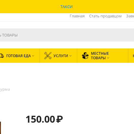
ТАКСИ
Главная
Стать продавцом
Зав
МЕСТНЫЕ
ГОТОВАЯ ЕДА
УСЛУГИ


ТОВАРЫ

аурма
150.00
₽