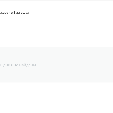
 жару - в Варгашах
бщения не найдены