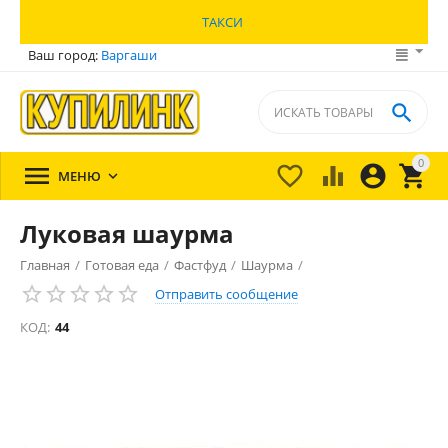
ТАКСИ
Ваш город:
Варгаши

0





МЕНЮ

Луковая шаурма
Главная
/
Готовая еда
/
Фастфуд
/
Шаурма
/
Отправить сообщение
КОД:
44