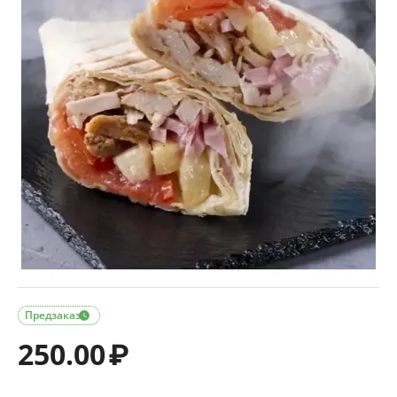
Предзаказ

250.00
₽