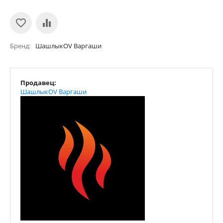
Бренд
ШашлыкOV Варгаши
Продавец:
ШашлыкOV Варгаши