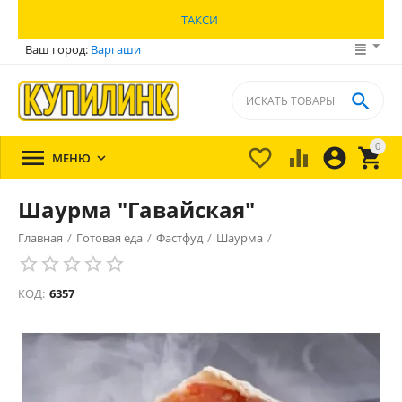
ТАКСИ
Ваш город:
Варгаши

0





МЕНЮ

Шаурма "Гавайская"
Главная
/
Готовая еда
/
Фастфуд
/
Шаурма
/
КОД:
6357