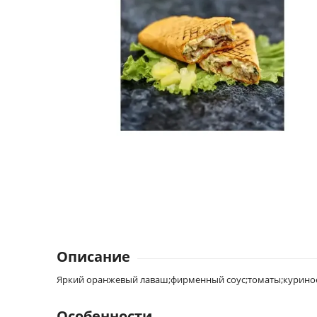
Описание
Яркий оранжевый лаваш;фирменный соус;томаты;куриное 
Особенности