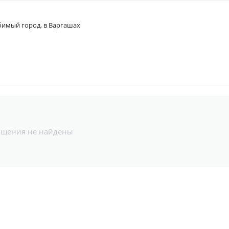
имый город, в Варгашах
бщения не найдены