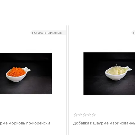
САКУРА В ВАРГАШАХ
С
урме морковь по-корейски
Добавка к шаурме маринованны