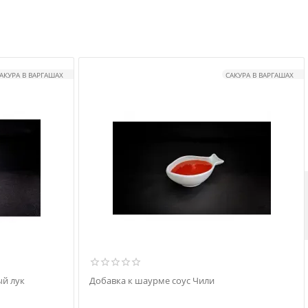
АКУРА В ВАРГАШАХ
САКУРА В ВАРГАШАХ
й лук
Добавка к шаурме соус Чили