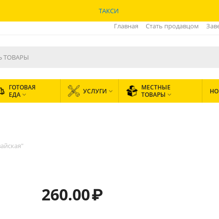
ТАКСИ
Главная
Стать продавцом
Зав
ГОТОВАЯ
МЕСТНЫЕ
УСЛУГИ
НО

ЕДА
ТОВАРЫ


айская"
260.00
₽