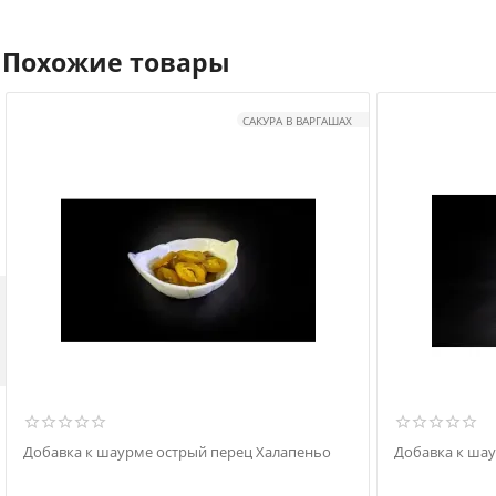
Похожие товары
САКУРА В ВАРГАШАХ

Добавка к шаурме острый перец Халапеньо
Добавка к ша