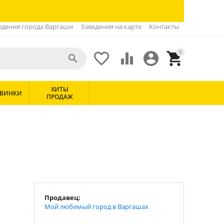
едения города Варгаши
Заведения на карте
Контакты
0





ХИТЫ
ВИНКИ
ПРОДАЖ
Продавец:
Мой любимый город в Варгашах