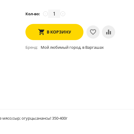
Кол-во:
−
+
В КОРЗИНУ
Бренд
Мой любимый город, в Варгашах
мясо;сыр; огурцы;анансы! 350-400г