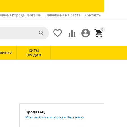
едения города Варгаши
Заведения на карте
Контакты
0





ХИТЫ
ВИНКИ
ПРОДАЖ
Продавец:
Мой любимый город в Варгашах