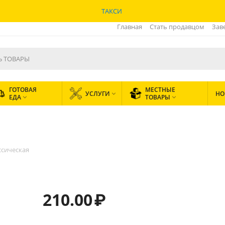
ТАКСИ
Главная
Стать продавцом
Зав
ГОТОВАЯ
МЕСТНЫЕ
УСЛУГИ
НО

ЕДА
ТОВАРЫ


сическая
210.00
₽