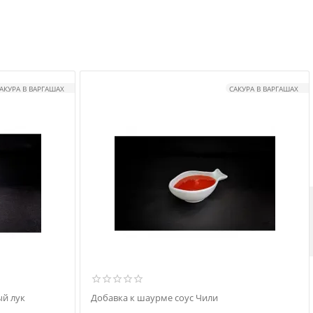
АКУРА В ВАРГАШАХ
САКУРА В ВАРГАШАХ
й лук
Добавка к шаурме соус Чили