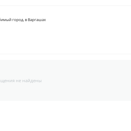
имый город, в Варгашах
бщения не найдены