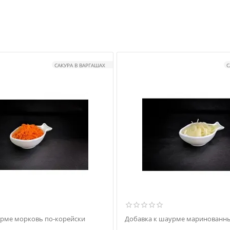
САКУРА В ВАРГАШАХ
С
урме морковь по-корейски
Добавка к шаурме маринованны