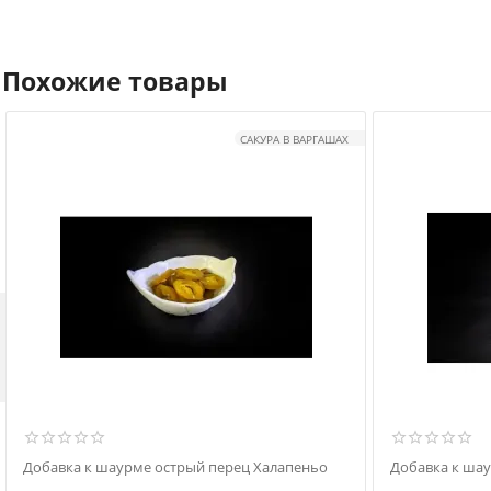
Похожие товары
САКУРА В ВАРГАШАХ

Добавка к шаурме острый перец Халапеньо
Добавка к ша