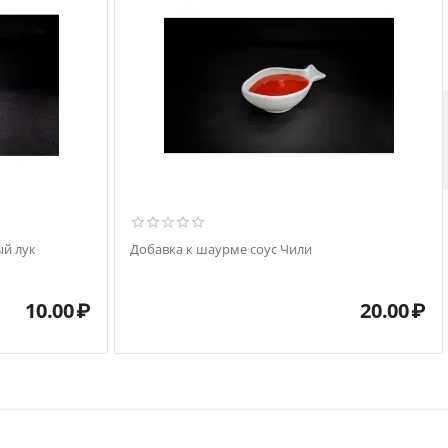
й лук
Добавка к шаурме соус Чили
10.00
₽
20.00
₽