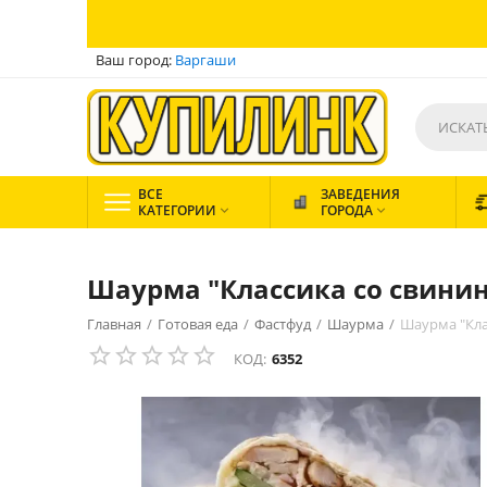
Ваш город:
Варгаши
ВСЕ
ЗАВЕДЕНИЯ
КАТЕГОРИИ
ГОРОДА


Шаурма "Классика со свини
Главная
/
Готовая еда
/
Фастфуд
/
Шаурма
/
Шаурма "Кла
КОД:
6352