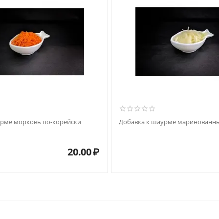
урме морковь по-корейски
Добавка к шаурме маринованны
20.00
₽