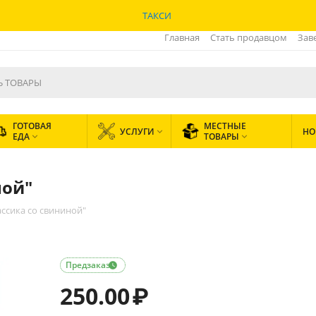
ТАКСИ
Главная
Стать продавцом
Зав
ГОТОВАЯ
МЕСТНЫЕ
УСЛУГИ
НО

ЕДА
ТОВАРЫ


ной"
ссика со свининой"
Предзаказ

250.00
₽