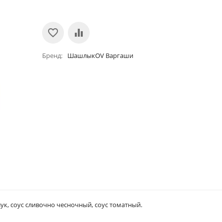
Бренд
ШашлыкOV Варгаши
лук, соус сливочно чесночный, соус томатный.