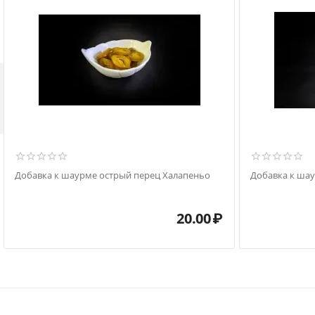

Добавка к шаурме острый перец Халапеньо
Добавка к ша
20.00
₽