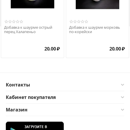

Добавка к шаурме острый
Добавка к шаурме морковь
перец Халапеньо
по-корейски
20.00
₽
20.00
₽
Контакты
Кабинет покупателя
Магазин