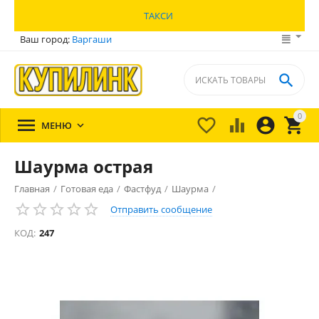
ТАКСИ
Ваш город:
Варгаши

0





МЕНЮ

Шаурма острая
Главная
/
Готовая еда
/
Фастфуд
/
Шаурма
/
Отправить сообщение
КОД:
247