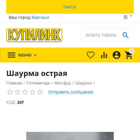
ТАКСИ
Ваш город:
Варгаши

0





МЕНЮ

Шаурма острая
Главная
/
Готовая еда
/
Фастфуд
/
Шаурма
/
Отправить сообщение
КОД:
247