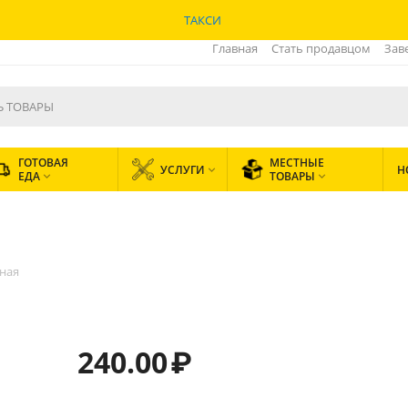
ТАКСИ
Главная
Стать продавцом
Зав
ГОТОВАЯ
МЕСТНЫЕ
УСЛУГИ
Н

ЕДА
ТОВАРЫ


ная
240.00
₽