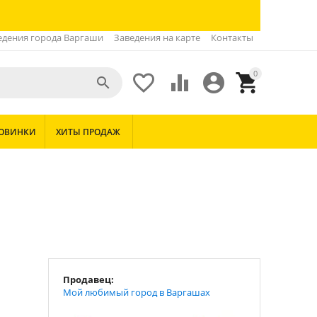
едения города Варгаши
Заведения на карте
Контакты
0





ОВИНКИ
ХИТЫ ПРОДАЖ
Продавец:
Мой любимый город в Варгашах