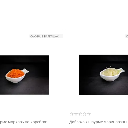
САКУРА В ВАРГАШАХ
С
урме морковь по-корейски
Добавка к шаурме маринованны