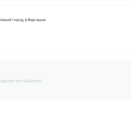
имый город, в Варгашах
бщения не найдены