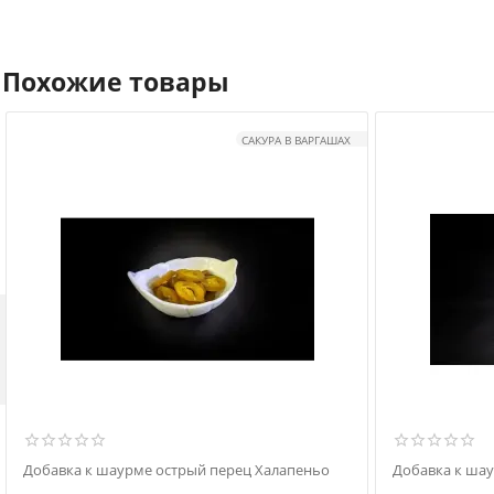
Похожие товары
САКУРА В ВАРГАШАХ

Добавка к шаурме острый перец Халапеньо
Добавка к ша