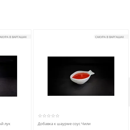
АКУРА В ВАРГАШАХ
САКУРА В ВАРГАШАХ
й лук
Добавка к шаурме соус Чили