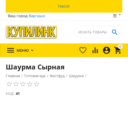
ТАКСИ
Ваш город:
Варгаши

0





МЕНЮ

Шаурма Сырная
Главная
/
Готовая еда
/
Фастфуд
/
Шаурма
/
КОД:
41