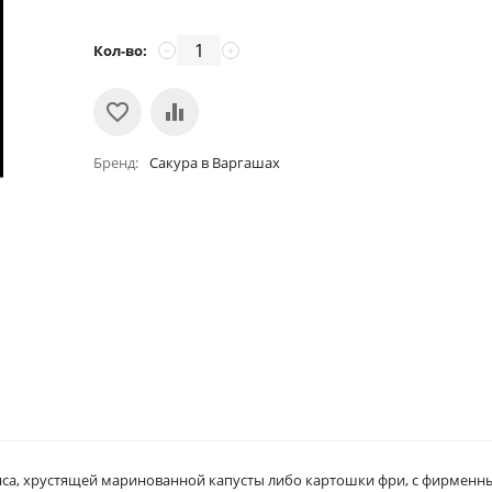
Кол-во:
−
+
Бренд
Сакура в Варгашах
мяса, хрустящей маринованной капусты либо картошки фри, с фирмен