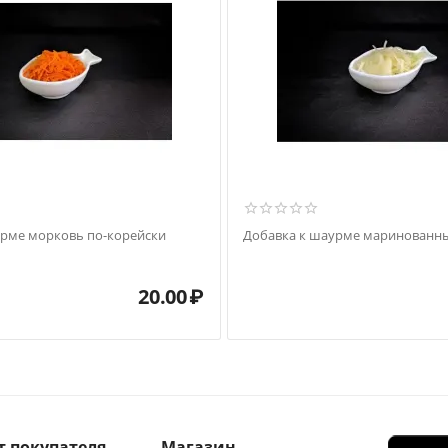
урме морковь по-корейски
Добавка к шаурме маринованны
20.00
₽
т покупателя
Магазин