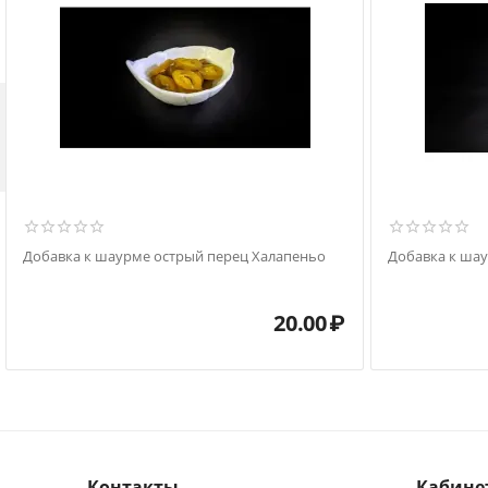

Добавка к шаурме острый перец Халапеньо
Добавка к ша
20.00
₽
Контакты
Кабине