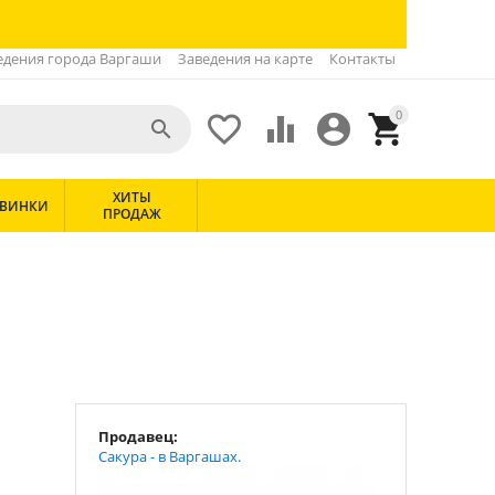
едения города Варгаши
Заведения на карте
Контакты
0





ХИТЫ
ВИНКИ
ПРОДАЖ
Продавец:
Сакура - в Варгашах.