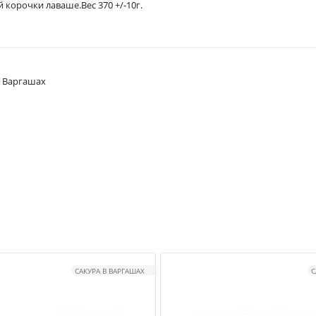
корочки лаваше.Вес 370 +/-10г.
в Варгашах
САКУРА В ВАРГАШАХ
С