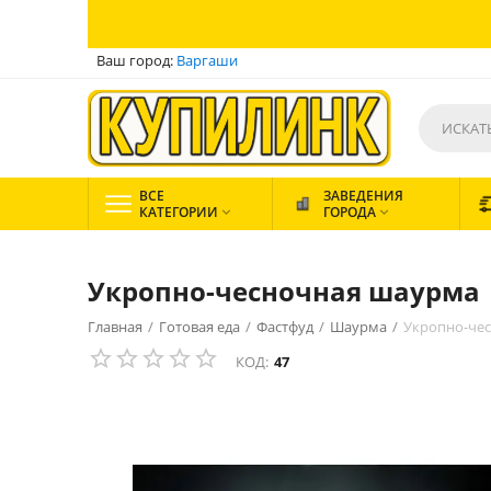
Ваш город:
Варгаши
ВСЕ
ЗАВЕДЕНИЯ
КАТЕГОРИИ
ГОРОДА


Укропно-чесночная шаурма
Главная
/
Готовая еда
/
Фастфуд
/
Шаурма
/
Укропно-че
КОД:
47