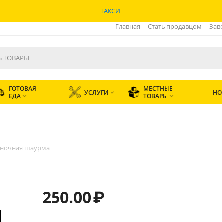
ТАКСИ
Главная
Стать продавцом
Зав
ГОТОВАЯ
МЕСТНЫЕ
УСЛУГИ
НО

ЕДА
ТОВАРЫ


сночная шаурма
250.00
₽