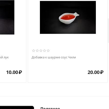
й лук
Добавка к шаурме соус Чили
10.00
₽
20.00
₽
Полезное