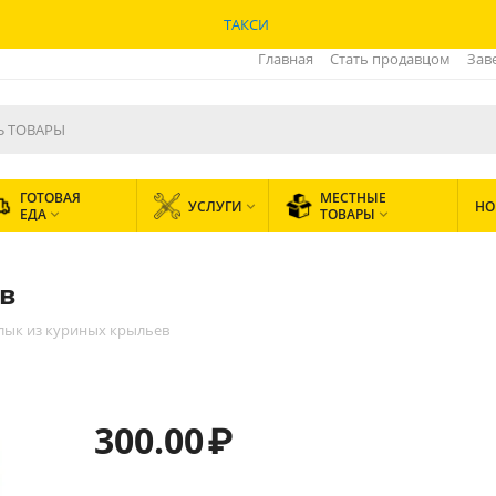
ТАКСИ
Главная
Стать продавцом
Зав
ГОТОВАЯ
МЕСТНЫЕ
УСЛУГИ
НО

ЕДА
ТОВАРЫ


в
ык из куриных крыльев
300.00
₽