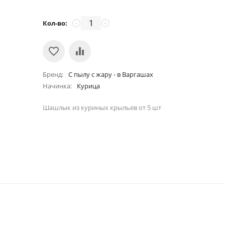
Кол-во:
−
+
Бренд
С пылу с жару - в Варгашах
Начинка
Курица
Шашлык из куриных крыльев от 5 шт