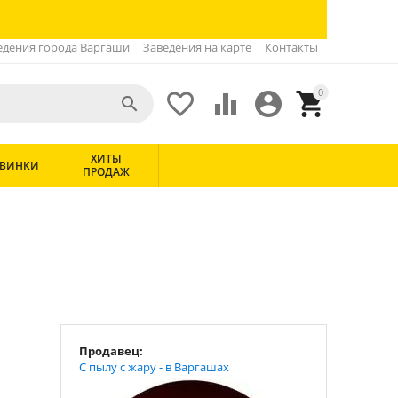
едения города Варгаши
Заведения на карте
Контакты
0





ХИТЫ
ВИНКИ
ПРОДАЖ
Продавец:
С пылу с жару - в Варгашах