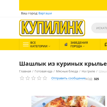
Ваш город:
Варгаши
ВСЕ
ЗАВЕДЕНИЯ
КАТЕГОРИИ
ГОРОДА


Шашлык из куриных крылье
Главная
/
Готовая еда
/
Мясные блюда
/
На гриле
/
Шашл
Отправить сообщение
КОД:
325