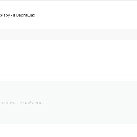
 жару - в Варгашах
бщения не найдены