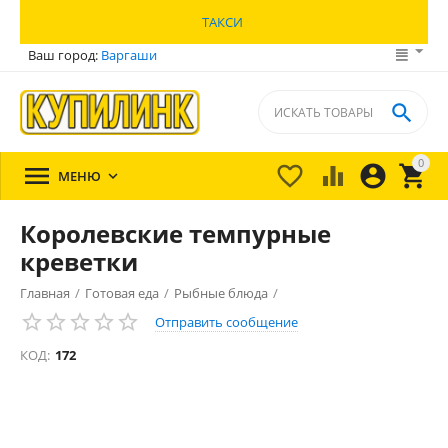
ТАКСИ
Ваш город:
Варгаши

0





МЕНЮ

Королевские темпурные
креветки
Главная
/
Готовая еда
/
Рыбные блюда
/
Отправить сообщение
Блюда из морепродуктов
/
КОД:
172