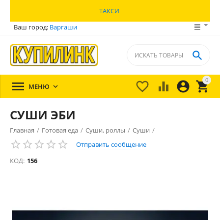
ТАКСИ
Ваш город:
Варгаши

0





МЕНЮ

СУШИ ЭБИ
Главная
/
Готовая еда
/
Суши, роллы
/
Суши
/
Отправить сообщение
КОД:
156