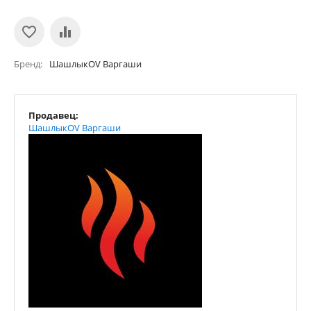
Бренд
ШашлыкOV Варгаши
Продавец:
ШашлыкOV Варгаши