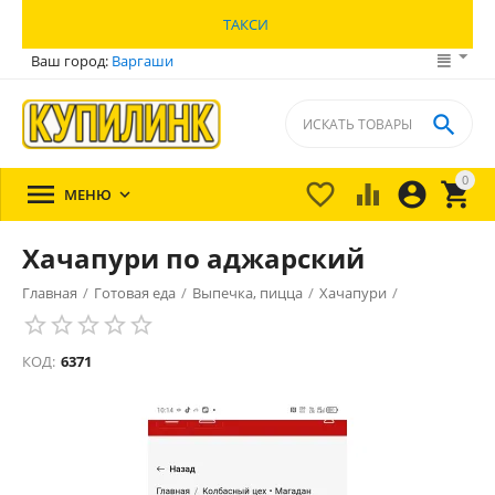
ТАКСИ
Ваш город:
Варгаши

0





МЕНЮ

Хачапури по аджарский
Главная
/
Готовая еда
/
Выпечка, пицца
/
Хачапури
/
КОД:
6371