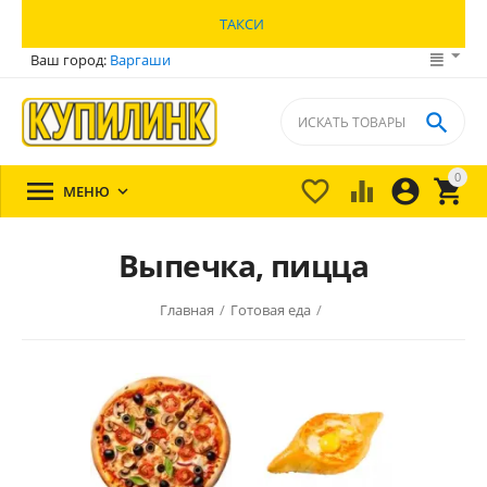
ТАКСИ
Ваш город:
Варгаши

0





МЕНЮ

Выпечка, пицца
Главная
/
Готовая еда
/