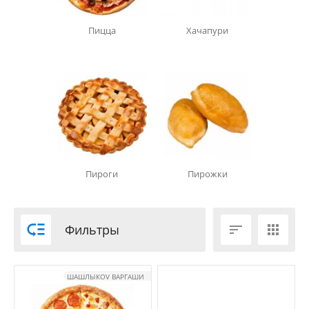
Пицца
Хачапури
Пироги
Пирожки

Фильтры


ШАШЛЫКOV ВАРГАШИ