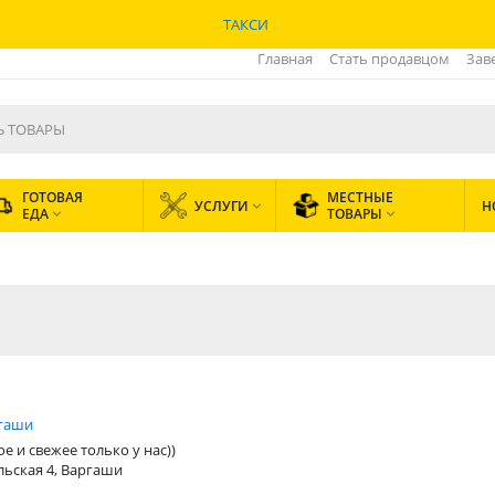
ТАКСИ
Главная
Стать продавцом
Зав
ГОТОВАЯ
МЕСТНЫЕ
УСЛУГИ
Н

ЕДА
ТОВАРЫ


гаши
е и свежее только у нас))
льская 4, Варгаши