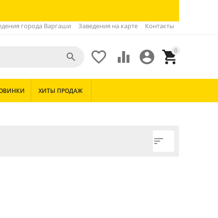
едения города Варгаши
Заведения на карте
Контакты
0





ОВИНКИ
ХИТЫ ПРОДАЖ
