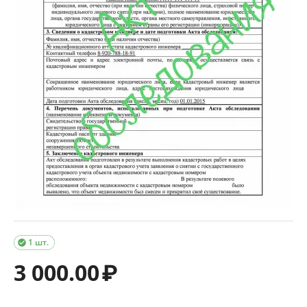
1 шт.

3 000.00
₽