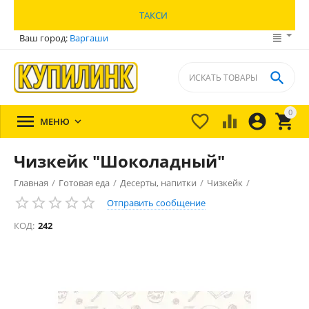
ТАКСИ
Ваш город:
Варгаши

0





МЕНЮ

Чизкейк "Шоколадный"
Главная
/
Готовая еда
/
Десерты, напитки
/
Чизкейк
/
Отправить сообщение
КОД:
242