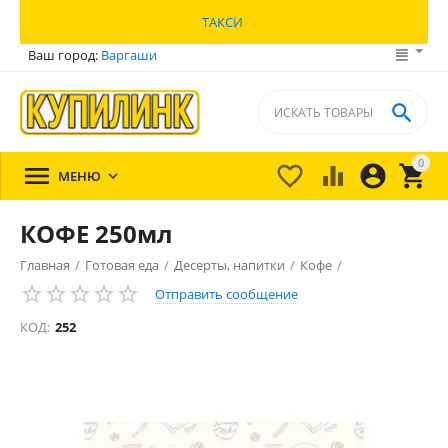
ТАКСИ
Ваш город:
Варгаши

0





МЕНЮ

КОФЕ 250мл
Главная
/
Готовая еда
/
Десерты, напитки
/
Кофе
/
Отправить сообщение
КОД:
252