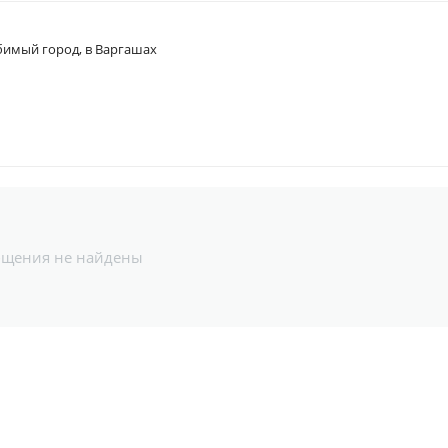
имый город, в Варгашах
бщения не найдены