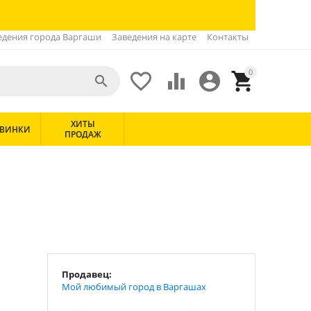
едения города Варгаши
Заведения на карте
Контакты
0





ХИТЫ
ВИНКИ
ПРОДАЖ
Продавец:
Мой любимый город в Варгашах