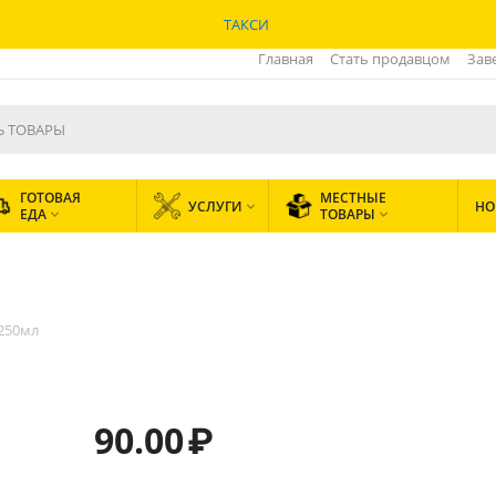
ТАКСИ
Главная
Стать продавцом
Зав
ГОТОВАЯ
МЕСТНЫЕ
УСЛУГИ
НО

ЕДА
ТОВАРЫ


250мл
90.00
₽