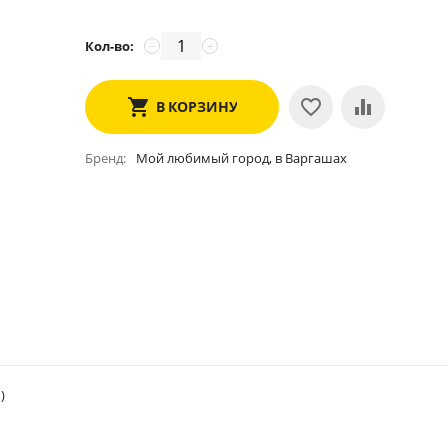
Кол-во:
−
+
В КОРЗИНУ
Бренд
Мой любимый город, в Варгашах
)