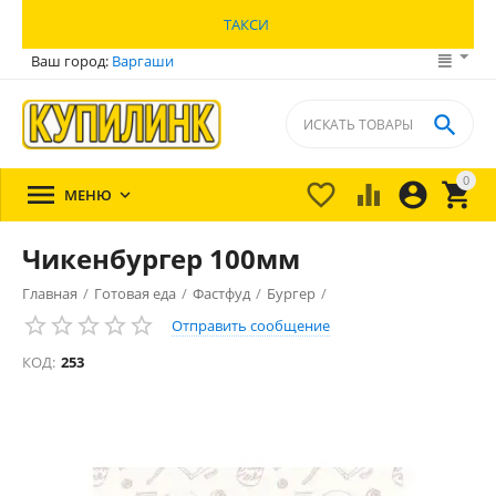
ТАКСИ
Ваш город:
Варгаши

0





МЕНЮ

Чикенбургер 100мм
Главная
/
Готовая еда
/
Фастфуд
/
Бургер
/
Отправить сообщение
КОД:
253