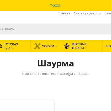
ТАКСИ
Главная
Стать продавцом
Зав
ГОТОВАЯ
МЕСТНЫЕ
УСЛУГИ
НО

ЕДА
ТОВАРЫ


Шаурма
Главная
/
Готовая еда
/
Фастфуд
/
Шаурма