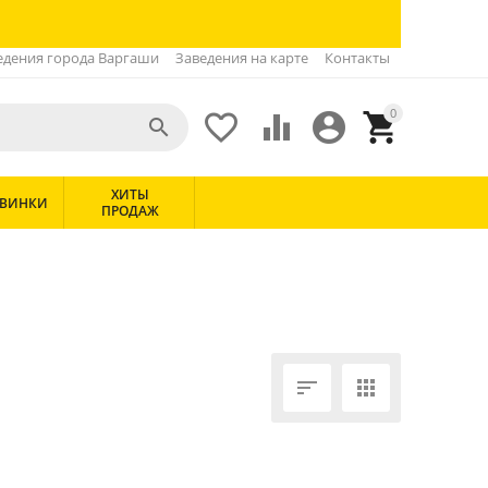
едения города Варгаши
Заведения на карте
Контакты
0





ХИТЫ
ВИНКИ
ПРОДАЖ

