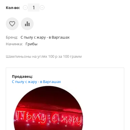
Кол-во:
−
+
Бренд
С пылу с жару - в Варгашах
Начинка
Грибы
Шампиньоны на углях 100 р за 100 грамм
Продавец:
С пылу с жару - в Варгашах