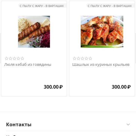
С ПЫЛУ С ЖАРУ - В ВАРГАШАХ
С ПЫЛУ С ЖАРУ - В ВАРГАШАХ

Люля кебаб из говядины
Шашлык из куриных крыльев
300.00
₽
300.00
₽
Контакты