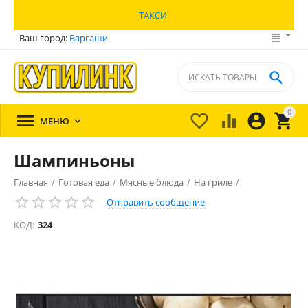
ТАКСИ
Ваш город:
Варгаши

0





МЕНЮ

Шампиньоны
Главная
/
Готовая еда
/
Мясные блюда
/
На гриле
/
Отправить сообщение
КОД:
324