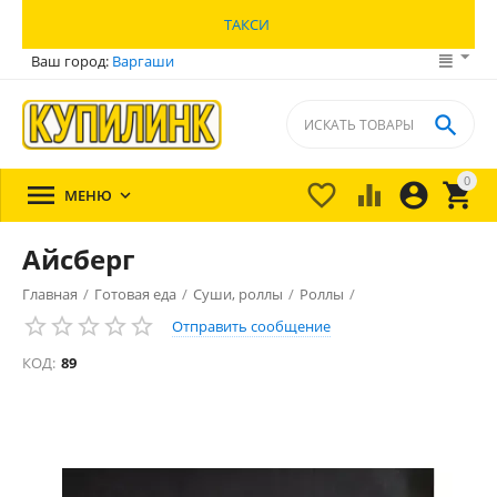
ТАКСИ
Ваш город:
Варгаши

0





МЕНЮ

Айсберг
Главная
/
Готовая еда
/
Суши, роллы
/
Роллы
/
Отправить сообщение
КОД:
89