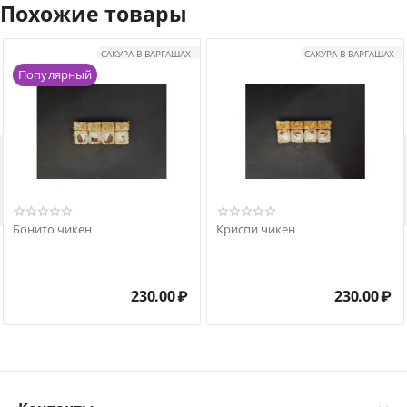
Похожие товары
САКУРА В ВАРГАШАХ
САКУРА В ВАРГАШАХ
Популярный

Бонито чикен
Криспи чикен
230.00
₽
230.00
₽