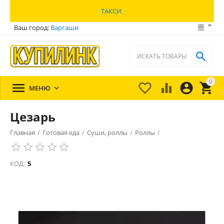
ТАКСИ
Ваш город:
Варгаши

0





МЕНЮ

Цезарь
Главная
/
Готовая еда
/
Суши, роллы
/
Роллы
/
КОД:
5