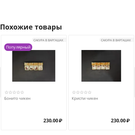
Похожие товары
САКУРА В ВАРГАШАХ
САКУРА В ВАРГАШАХ
Популярный

Бонито чикен
Криспи чикен
230.00
₽
230.00
₽