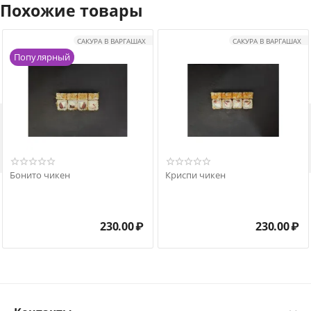
Похожие товары
САКУРА В ВАРГАШАХ
САКУРА В ВАРГАШАХ
Популярный

Бонито чикен
Криспи чикен
230.00
₽
230.00
₽