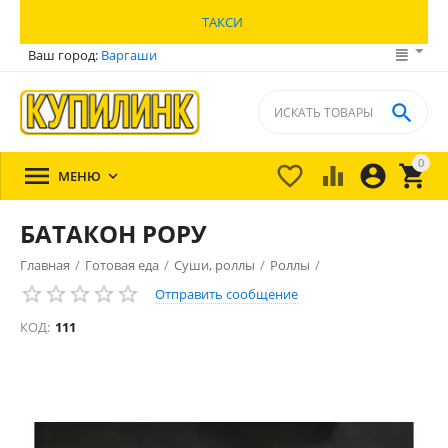
ТАКСИ
Ваш город:
Варгаши

0





МЕНЮ

БАТАКОН РОРУ
Главная
/
Готовая еда
/
Суши, роллы
/
Роллы
/
Отправить сообщение
КОД:
111