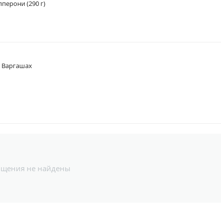
перони (290 г)
в Варгашах
бщения не найдены