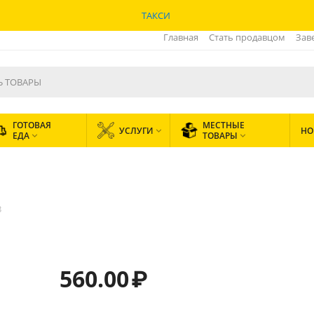
ТАКСИ
Главная
Стать продавцом
Зав
ГОТОВАЯ
МЕСТНЫЕ
УСЛУГИ
НО

ЕДА
ТОВАРЫ


3
560.00
₽