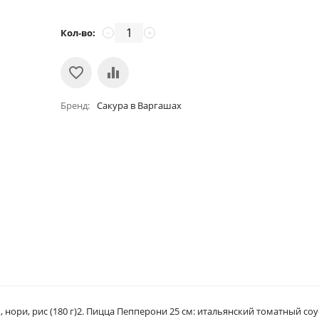
Кол-во:
−
+
Бренд
Сакура в Варгашах
, нори, рис (180 г)2. Пицца Пепперони 25 см: итальянский томатный соу