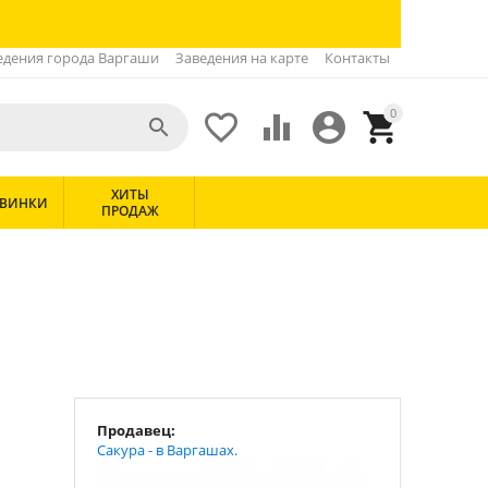
едения города Варгаши
Заведения на карте
Контакты
0





ХИТЫ
ВИНКИ
ПРОДАЖ
Продавец:
Сакура - в Варгашах.