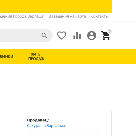
едения города Варгаши
Заведения на карте
Контакты
0





ХИТЫ
ВИНКИ
ПРОДАЖ
Продавец:
Сакура - в Варгашах.