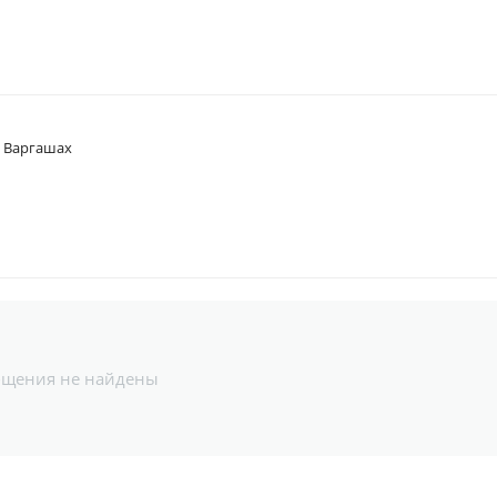
в Варгашах
бщения не найдены