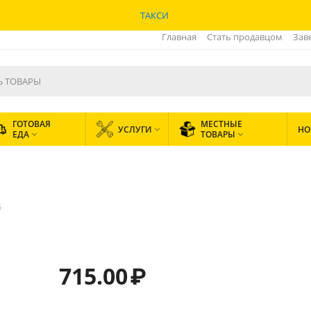
ТАКСИ
Главная
Стать продавцом
Зав
ГОТОВАЯ
МЕСТНЫЕ
УСЛУГИ
НО

ЕДА
ТОВАРЫ


5
715.00
₽