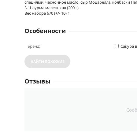
специями, чесночное масло, сыр Моцарелла, колбаски Пеп
3. Шаурма маленькая (200 г)
Вес набора 670 (+/- 10) г
Особенности
Бренд:
Сакура 
НАЙТИ ПОХОЖИЕ
Отзывы
Соо