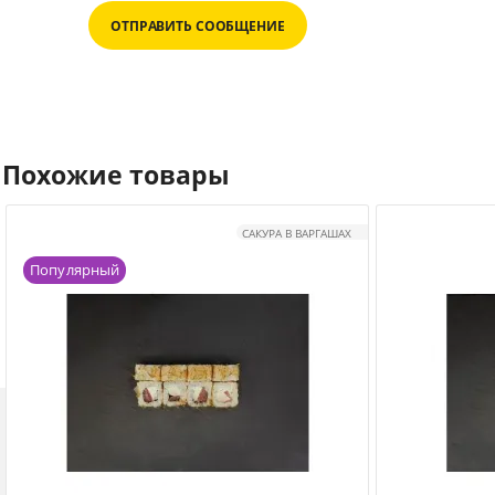
ОТПРАВИТЬ СООБЩЕНИЕ
Похожие товары
САКУРА В ВАРГАШАХ
Популярный
