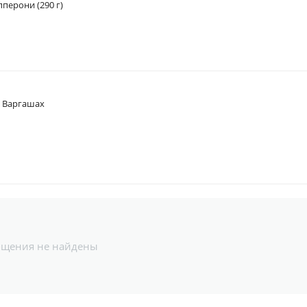
перони (290 г)
в Варгашах
бщения не найдены