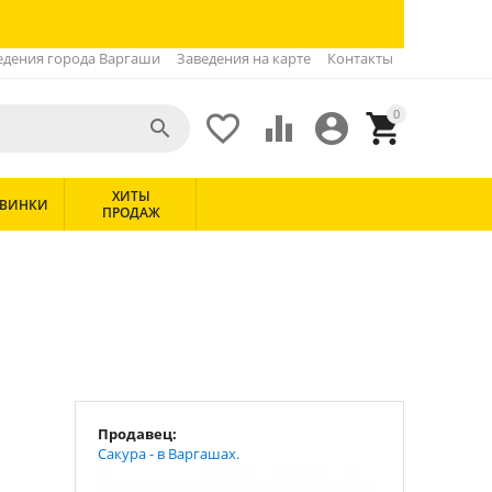
едения города Варгаши
Заведения на карте
Контакты
0





ХИТЫ
ВИНКИ
ПРОДАЖ
Продавец:
Сакура - в Варгашах.