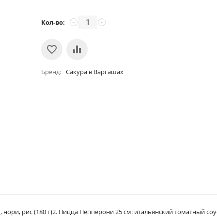
Кол-во:
−
+
Бренд
Сакура в Варгашах
, нори, рис (180 г)2. Пицца Пепперони 25 см: итальянский томатный соу