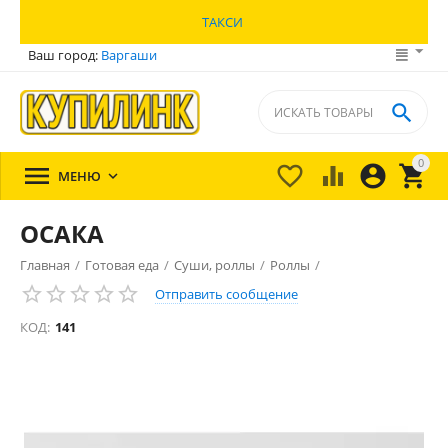
ТАКСИ
Ваш город:
Варгаши

0





МЕНЮ

ОСАКА
Главная
/
Готовая еда
/
Суши, роллы
/
Роллы
/
Отправить сообщение
КОД:
141