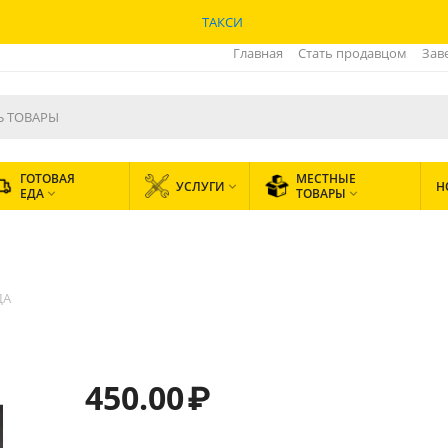
ТАКСИ
Главная
Стать продавцом
Зав
ГОТОВАЯ
МЕСТНЫЕ
УСЛУГИ
Н

ЕДА
ТОВАРЫ


ДА
450.00
₽