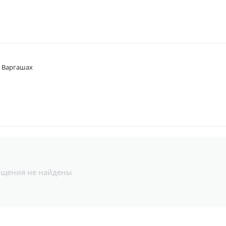
в Варгашах
бщения не найдены