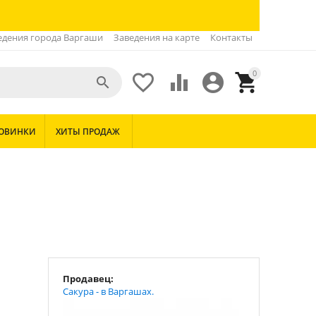
едения города Варгаши
Заведения на карте
Контакты
0





ОВИНКИ
ХИТЫ ПРОДАЖ
Продавец:
Сакура - в Варгашах.