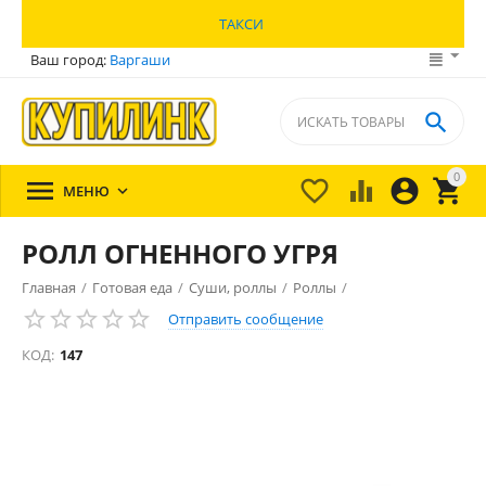
ТАКСИ
Ваш город:
Варгаши

0





МЕНЮ

РОЛЛ ОГНЕННОГО УГРЯ
Главная
/
Готовая еда
/
Суши, роллы
/
Роллы
/
Отправить сообщение
КОД:
147