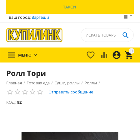
ТАКСИ
Ваш город:
Варгаши

0





МЕНЮ

Ролл Тори
Главная
/
Готовая еда
/
Суши, роллы
/
Роллы
/
Отправить сообщение
КОД:
92