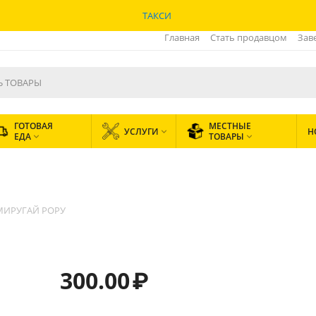
ТАКСИ
Главная
Стать продавцом
Зав
ГОТОВАЯ
МЕСТНЫЕ
УСЛУГИ
Н

ЕДА
ТОВАРЫ


МИРУГАЙ РОРУ
300.00
₽