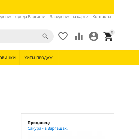
едения города Варгаши
Заведения на карте
Контакты
0





ОВИНКИ
ХИТЫ ПРОДАЖ
Продавец:
Сакура - в Варгашах.