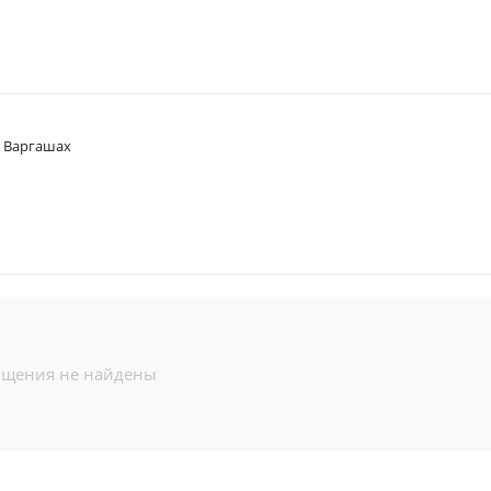
в Варгашах
бщения не найдены