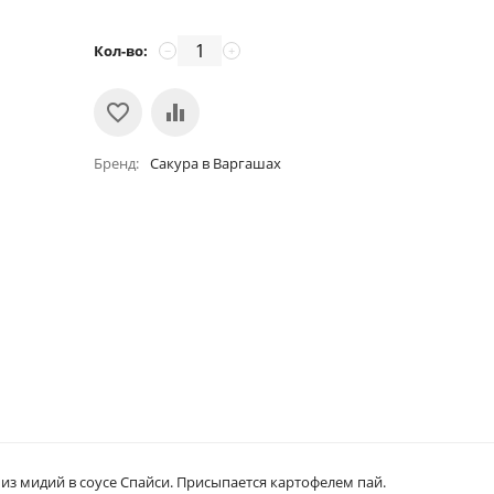
Кол-во:
−
+
Бренд
Сакура в Варгашах
из мидий в соусе Спайси. Присыпается картофелем пай.