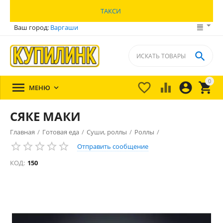
ТАКСИ
Ваш город:
Варгаши

0





МЕНЮ

СЯКЕ МАКИ
Главная
/
Готовая еда
/
Суши, роллы
/
Роллы
/
Отправить сообщение
КОД:
150