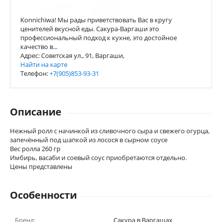
Konnichiwa! Мы рады приветствовать Вас в кругу
ценителей вкусной еды. Сакура-Варгаши это
профессиональный подход к кухне, это достойное
качество в...
Адрес: Советская ул., 91, Варгаши,
Найти на карте
Телефон:
+7(905)853-93-31
Описание
Нежный ролл с начинкой из сливочного сыра и свежего огурца,
запечённый под шапкой из лосося в сырном соусе
Вес ролла 260 гр
Имбирь, васаби и соевый соус приобретаются отдельно.
Цены представлены
Особенности
Бренд:
Сакура в Варгашах