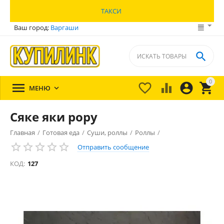
ТАКСИ
Ваш город:
Варгаши

0





МЕНЮ

Сяке яки рору
Главная
/
Готовая еда
/
Суши, роллы
/
Роллы
/
Отправить сообщение
КОД:
127