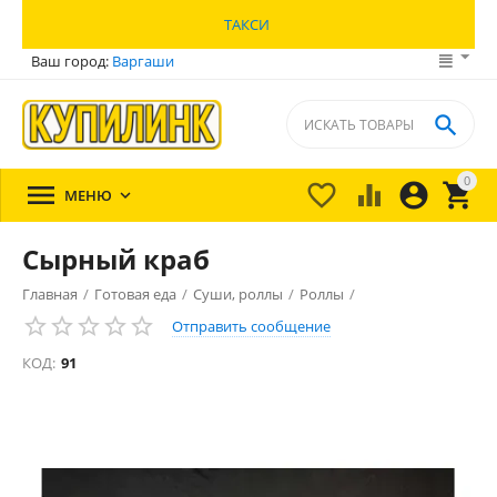
ТАКСИ
Ваш город:
Варгаши

0





МЕНЮ

Сырный краб
Главная
/
Готовая еда
/
Суши, роллы
/
Роллы
/
Отправить сообщение
КОД:
91