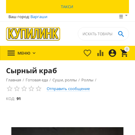
ТАКСИ
Ваш город:
Варгаши

0





МЕНЮ

Сырный краб
Главная
/
Готовая еда
/
Суши, роллы
/
Роллы
/
Отправить сообщение
КОД:
91