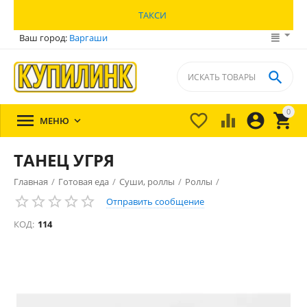
ТАКСИ
Ваш город:
Варгаши

0





МЕНЮ

ТАНЕЦ УГРЯ
Главная
/
Готовая еда
/
Суши, роллы
/
Роллы
/
Отправить сообщение
КОД:
114